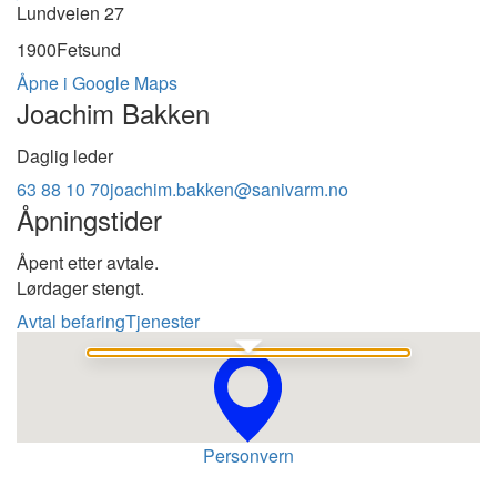
Lundveien 27
1900
Fetsund
Åpne i Google Maps
Joachim Bakken
Daglig leder
63 88 10 70
joachim.bakken@sanivarm.no
Åpningstider
Åpent etter avtale.
Lørdager stengt.
Avtal befaring
Tjenester
Se i Google Maps
Personvern