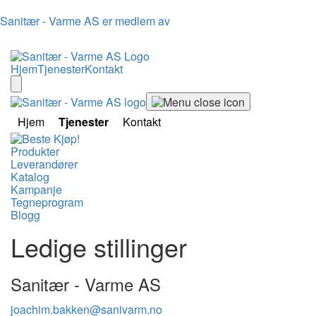
Sanitær - Varme AS er medlem av
Hjem
Tjenester
Kontakt
Hjem
Tjenester
Kontakt
Produkter
Leverandører
Katalog
Kampanje
Tegneprogram
Blogg
Ledige stillinger
Sanitær - Varme AS
joachim.bakken@sanivarm.no