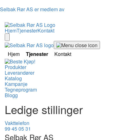
Selbak Rør AS er medlem av
Hjem
Tjenester
Kontakt
Hjem
Tjenester
Kontakt
Produkter
Leverandører
Katalog
Kampanje
Tegneprogram
Blogg
Ledige stillinger
Vakttelefon
99 45 05 31
Selbak Rør AS