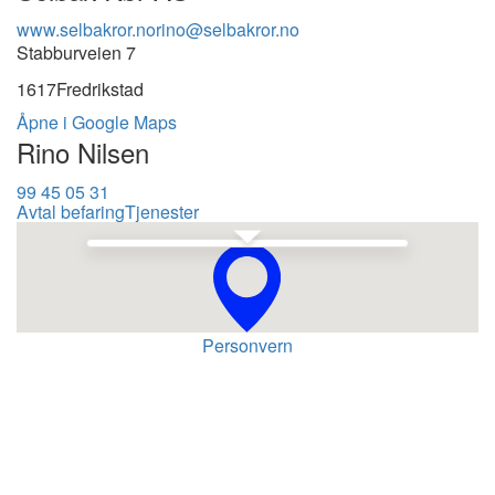
www.selbakror.no
rino@selbakror.no
Stabburveien 7
1617
Fredrikstad
Åpne i Google Maps
Rino Nilsen
99 45 05 31
Avtal befaring
Tjenester
Se i Google Maps
Personvern