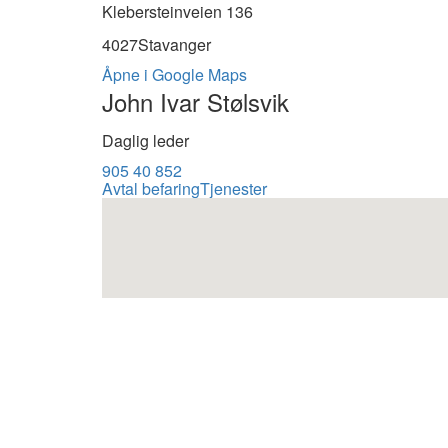
Klebersteinveien 136
4027
Stavanger
Åpne i Google Maps
John Ivar Stølsvik
Daglig leder
905 40 852
Avtal befaring
Tjenester