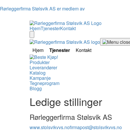
Rørleggerfirma Stølsvik AS er medlem av
Hjem
Tjenester
Kontakt
Hjem
Tjenester
Kontakt
Produkter
Leverandører
Katalog
Kampanje
Tegneprogram
Blogg
Ledige stillinger
Rørleggerfirma Stølsvik AS
www.stolsvikvvs.no
firmapost@stolsvikvvs.no