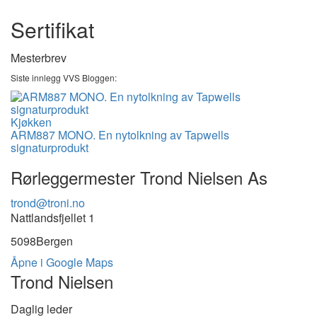
Sertifikat
Mesterbrev
Siste innlegg VVS Bloggen:
Kjøkken
ARM887 MONO. En nytolkning av Tapwells
signaturprodukt
Rørleggermester Trond Nielsen As
trond@troni.no
Nattlandsfjellet 1
5098
Bergen
Åpne i Google Maps
Trond Nielsen
Daglig leder