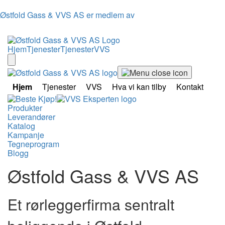
Østfold Gass & VVS AS er medlem av
Hjem
Tjenester
Tjenester
VVS
Hjem
Tjenester
VVS
Hva vi kan tilby
Kontakt
Produkter
Leverandører
Katalog
Kampanje
Tegneprogram
Blogg
Østfold Gass & VVS AS
Et rørleggerfirma sentralt