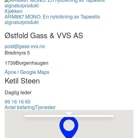
Kjøkken
ARM887 MONO. En nytolkning av Tapwells
signaturprodukt
Østfold Gass & VVS AS
post@gass-vvs.no
Bredmyra 5
1739
Borgenhaugen
Åpne i Google Maps
Ketil Steen
Daglig leder
99 16 16 60
Avtal befaring
Tjenester
Se i Google Maps