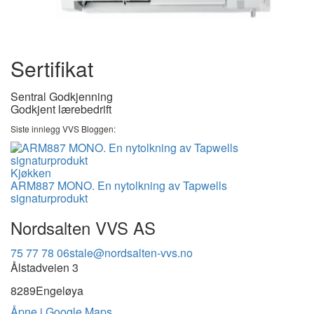
Sertifikat
Sentral Godkjenning
Godkjent lærebedrift
Siste innlegg VVS Bloggen:
Kjøkken
ARM887 MONO. En nytolkning av Tapwells
signaturprodukt
Nordsalten VVS AS
75 77 78 06
stale@nordsalten-vvs.no
Ålstadveien 3
8289
Engeløya
Åpne i Google Maps