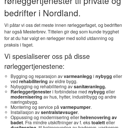
rørleggertjenester til private og
bedrifter i Nordland.
Vi påtar vi oss det meste innen rørleggerfaget, og bedriften
har også Mesterbrev. Tittelen gir deg som kunde trygghet
for at du har valgt en rørlegger med solid utdanning og
praksis i faget.
Vi spesialiserer oss på disse
rørleggertjenestene:
Bygging og reparasjon av
varmeanlegg
i
nybygg
eller
ved
rehabilitering
av eldre bygg.
Nybygging og rehabilitering av
sanitæranlegg.
Rørleggertjenester
i forbindelse med
nybygg
eller
modernisering
av hus, hytter, industribygg og andre
næringsbygg.
Montering og service på
varmepumper
.
Installasjon av
sentralstøvsuger
.
Oppussing og modernisering eller
helrenovering av
badet
. Fra mindre utskiftninger av f. eks
toalett
eller
dusjløsning
, til helrenovering av baderom, vaskerom