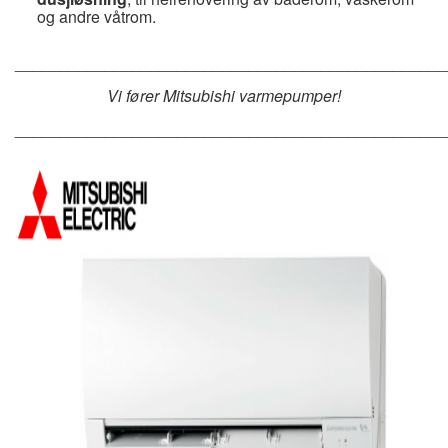
og andre våtrom.
________________________________________________
Vi fører Mitsubishi varmepumper!
________________________________________________