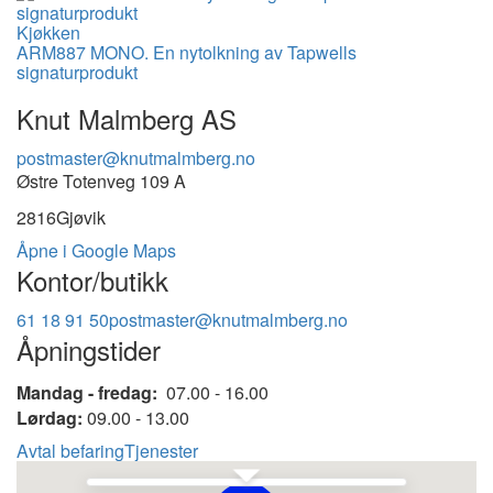
Kjøkken
ARM887 MONO. En nytolkning av Tapwells
signaturprodukt
Knut Malmberg AS
postmaster@knutmalmberg.no
Østre Totenveg 109 A
2816
Gjøvik
Åpne i Google Maps
Kontor/butikk
61 18 91 50
postmaster@knutmalmberg.no
Åpningstider
Mandag - fredag:
07.00 - 16.00
Lørdag:
09.00 - 13.00
Avtal befaring
Tjenester