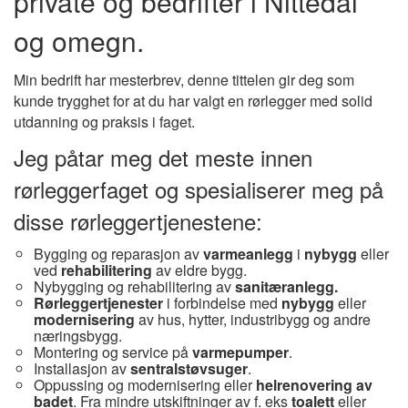
private og bedrifter i Nittedal
og omegn.
Min bedrift har mesterbrev, denne tittelen gir deg som
kunde trygghet for at du har valgt en rørlegger med solid
utdanning og praksis i faget.
Jeg påtar meg det meste innen
rørleggerfaget og spesialiserer meg på
disse rørleggertjenestene:
Bygging og reparasjon av
varmeanlegg
i
nybygg
eller
ved
rehabilitering
av eldre bygg.
Nybygging og rehabilitering av
sanitæranlegg.
Rørleggertjenester
i forbindelse med
nybygg
eller
modernisering
av hus, hytter, industribygg og andre
næringsbygg.
Montering og service på
varmepumper
.
Installasjon av
sentralstøvsuger
.
Oppussing og modernisering eller
helrenovering av
badet
. Fra mindre utskiftninger av f. eks
toalett
eller