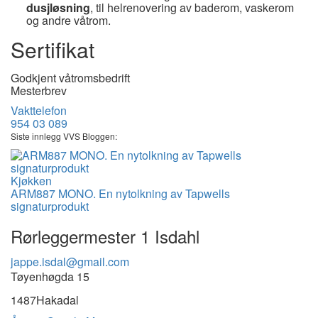
dusjløsning
, til helrenovering av baderom, vaskerom
og andre våtrom.
Sertifikat
Godkjent våtromsbedrift
Mesterbrev
Vakttelefon
954 03 089
Siste innlegg VVS Bloggen:
Kjøkken
ARM887 MONO. En nytolkning av Tapwells
signaturprodukt
Rørleggermester 1 Isdahl
jappe.isdal@gmail.com
Tøyenhøgda 15
1487
Hakadal