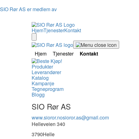
SIO Rør AS er medlem av
Hjem
Tjenester
Kontakt
Hjem
Tjenester
Kontakt
Produkter
Leverandører
Katalog
Kampanje
Tegneprogram
Blogg
SIO Rør AS
www.sioror.no
sioror.as@gmail.com
Helleveien 340
3790
Helle