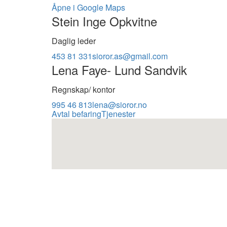
Åpne i Google Maps
Stein Inge Opkvitne
Daglig leder
453 81 331
sioror.as@gmail.com
Lena Faye- Lund Sandvik
Regnskap/ kontor
995 46 813
lena@sioror.no
Avtal befaring
Tjenester