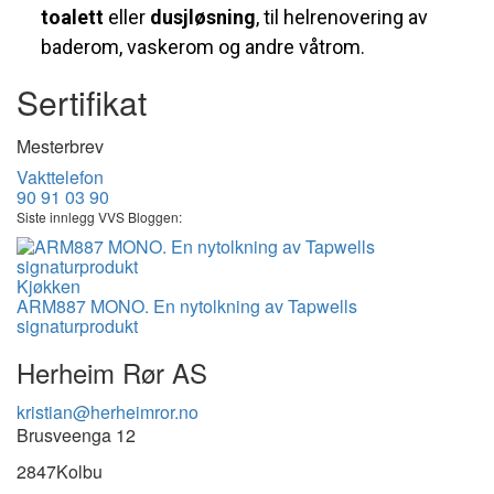
toalett
eller
dusjløsning
, til helrenovering av
baderom, vaskerom og andre våtrom.
Sertifikat
Mesterbrev
Vakttelefon
90 91 03 90
Siste innlegg VVS Bloggen:
Kjøkken
ARM887 MONO. En nytolkning av Tapwells
signaturprodukt
Herheim Rør AS
kristian@herheimror.no
Brusveenga 12
2847
Kolbu