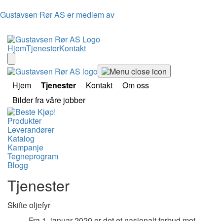
Gustavsen Rør AS er medlem av
Hjem
Tjenester
Kontakt
Hjem
Tjenester
Kontakt
Om oss
Bilder fra våre jobber
Produkter
Leverandører
Katalog
Kampanje
Tegneprogram
Blogg
Tjenester
Skifte oljefyr
Fra 1. januar 2020 er det et nasjonalt forbud mot