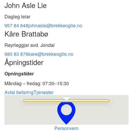
John Asle Lie
Dagleg leiar
957 84 848
johnasle@brekkeoglie.no
Kåre Brattabø
Røyrleggjar avd. Jondal
980 83 878
kare@brekkeoglie.no
Åpningstider
Opningstider
Måndag – fredag: 07:30–15:30
Avtal befaring
Tjenester
Se i Google Maps
Personvern