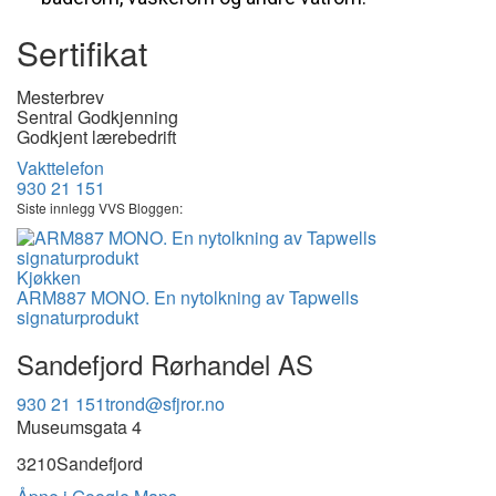
Sertifikat
Mesterbrev
Sentral Godkjenning
Godkjent lærebedrift
Vakttelefon
930 21 151
Siste innlegg VVS Bloggen:
Kjøkken
ARM887 MONO. En nytolkning av Tapwells
signaturprodukt
Sandefjord Rørhandel AS
930 21 151
trond@sfjror.no
Museumsgata 4
3210
Sandefjord