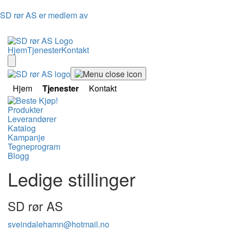
SD rør AS er medlem av
Hjem
Tjenester
Kontakt
Hjem
Tjenester
Kontakt
Produkter
Leverandører
Katalog
Kampanje
Tegneprogram
Blogg
Ledige stillinger
SD rør AS
sveindalehamn@hotmail.no