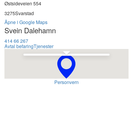
Østsideveien 554
3275
Svarstad
Åpne i Google Maps
Svein Dalehamn
414 66 267
Avtal befaring
Tjenester
Se i Google Maps
Personvern