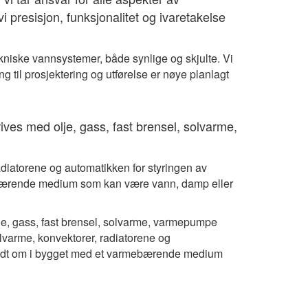
vi presisjon, funksjonalitet og ivaretakelse
ekniske vannsystemer, både synlige og skjulte. Vi
ing til prosjektering og utførelse er nøye planlagt
ves med olje, gass, fast brensel, solvarme,
diatorene og automatikken for styringen av
mebærende medium som kan være vann, damp eller
je, gass, fast brensel, solvarme, varmepumpe
lvarme, konvektorer, radiatorene og
 rundt om i bygget med et varmebærende medium