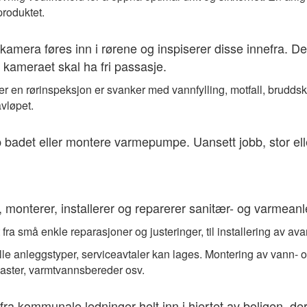
produktet.
kamera føres inn i rørene og inspiserer disse innefra. Det
t kameraet skal ha fri passasje.
 en rørinspeksjon er svanker med vannfylling, motfall, bruddskad
vløpet.
adet eller montere varmepumpe. Uansett jobb, stor eller 
, monterer, installerer og reparerer sanitær- og varmean
fra små enkle reparasjoner og justeringer, til installering av av
alle anleggstyper, serviceavtaler kan lages. Montering av vann-
aster, varmtvannsbereder osv.
a kommunale ledninger helt inn i hjertet av boligen, der 