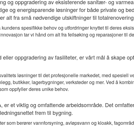
ng og oppgradering av eksisterende sanitær- og varmeanle
tige og energisparende løsninger for både private og bedri
 alt fra små nødvendige utskiftninger til totalrenoverin
tå kundens spesifikke behov og utfordringer knyttet til deres ek
novasjon tar vi hånd om alt fra feilsøking og reparasjoner til
d eller oppgradering av fasiliteter, er vårt mål å skape opt
alitets løsninger til det profesjonelle markedet, med spesiell ve
nlegg, butikker, lagerbygninger, verksteder og mer. Ved å kombin
 som oppfyller deres unike behov.
A, er et viktig og omfattende arbeidsområde. Det omfatt
ledningsnettet frem til bygning.
ter som berører vannforsyning, avløpsvann og kloakk, fagområder