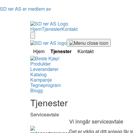
SD rør AS er medlem av
Hjem
Tjenester
Kontakt
Hjem
Tjenester
Kontakt
Produkter
Leverandører
Katalog
Kampanje
Tegneprogram
Blogg
Tjenester
Serviceavtale
Vi inngår serviceavtale
Det er viktig at ditt anlegg får