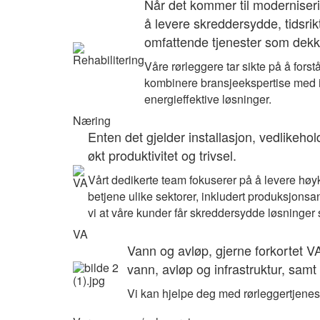
Når det kommer til moderniseri
å levere skreddersydde, tidsrik
omfattende tjenester som dekker
Våre rørleggere tar sikte på å fors
kombinere bransjeekspertise med in
energieffektive løsninger.
Næring
Enten det gjelder installasjon, vedlikehol
økt produktivitet og trivsel.
Vårt dedikerte team fokuserer på å levere høykv
betjene ulike sektorer, inkludert produksjonsa
vi at våre kunder får skreddersydde løsninger
VA
Vann og avløp, gjerne forkortet V
vann, avløp og infrastruktur, samt 
Vi kan hjelpe deg med rørleggertjenes