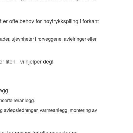
 er ofte behov for høytrykkspiling i forkant
er, ujevnheter i rørveggene, avleiringer eller
liten - vi hjelper deg!
legg.
anserte røranlegg.
 og avløpsledninger, varmeanlegg, montering av
vi tar ansvar for alle aspekter av