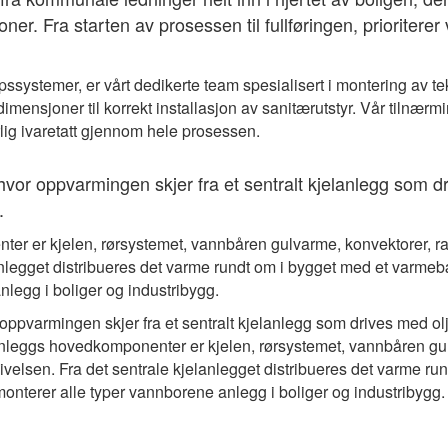
er. Fra starten av prosessen til fullføringen, prioriterer 
ssystemer, er vårt dedikerte team spesialisert i montering av t
 dimensjoner til korrekt installasjon av sanitærutstyr. Vår tilnærm
arlig ivaretatt gjennom hele prosessen.
or oppvarmingen skjer fra et sentralt kjelanlegg som dri
.
r er kjelen, rørsystemet, vannbåren gulvarme, konvektorer, ra
lanlegget distribueres det varme rundt om i bygget med et var
nlegg i boliger og industribygg.
ppvarmingen skjer fra et sentralt kjelanlegg som drives med ol
meanleggs hovedkomponenter er kjelen, rørsystemet, vannbåren gu
ivelsen. Fra det sentrale kjelanlegget distribueres det varme
monterer alle typer vannborene anlegg i boliger og industribygg.