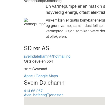
Varmepumpe/solenergi
En varmepumpe er en maskin som 
høyverdig energi, oftest elektrisk
Virkemåten er gratis fornybar energ
og grunnvarme, samt industriell spi
varmeproduksjon som kan være det man
ut oljekjelen.
SD rør AS
sveindalehamn@hotmail.no
Østsideveien 554
3275
Svarstad
Åpne i Google Maps
Svein Dalehamn
414 66 267
Avtal befaring
Tjenester