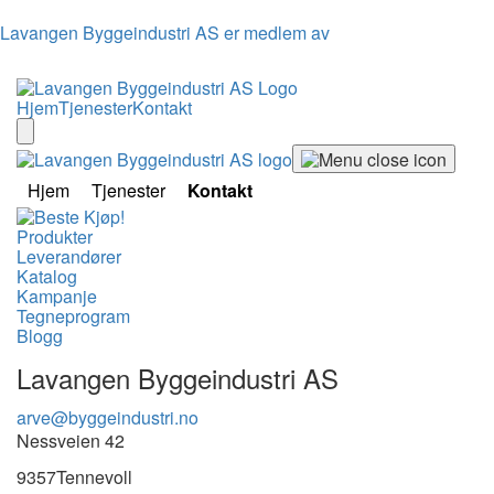
Lavangen Byggeindustri AS er medlem av
Hjem
Tjenester
Kontakt
Hjem
Tjenester
Kontakt
Produkter
Leverandører
Katalog
Kampanje
Tegneprogram
Blogg
Lavangen Byggeindustri AS
arve@byggeindustri.no
Nessveien 42
9357
Tennevoll