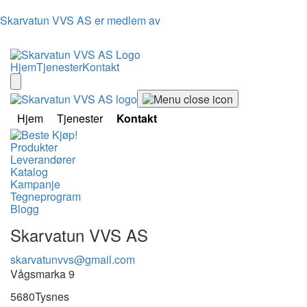
Skarvatun VVS AS er medlem av
Hjem
Tjenester
Kontakt
Hjem
Tjenester
Kontakt
Produkter
Leverandører
Katalog
Kampanje
Tegneprogram
Blogg
Skarvatun VVS AS
skarvatunvvs@gmail.com
Vågsmarka 9
5680
Tysnes