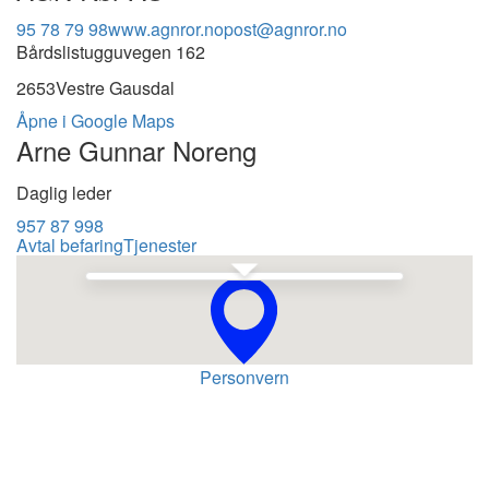
95 78 79 98
www.agnror.no
post@agnror.no
Bårdslistugguvegen 162
2653
Vestre Gausdal
Åpne i Google Maps
Arne Gunnar Noreng
Daglig leder
957 87 998
Avtal befaring
Tjenester
Se i Google Maps
Personvern