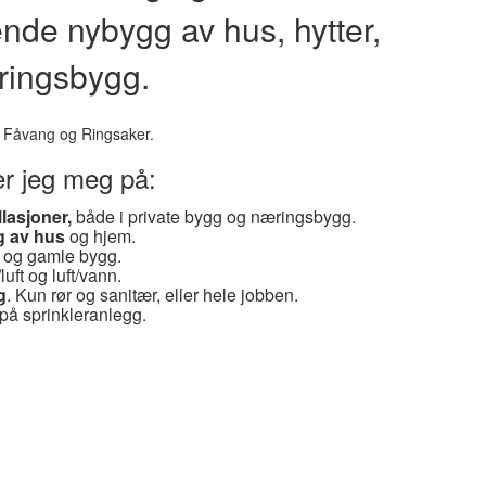
ende nybygg av hus, hytter,
ringsbygg.
, Fåvang og Ringsaker.
er jeg meg på:
llasjoner,
både i private bygg og næringsbygg.
g av hus
og hjem.
e og gamle bygg.
luft og luft/vann.
g
. Kun rør og sanitær, eller hele jobben.
 på sprinkleranlegg.