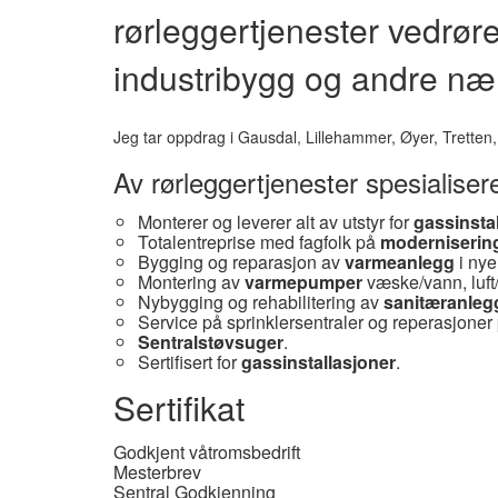
rørleggertjenester vedrør
industribygg og andre næ
Jeg tar oppdrag i Gausdal, Lillehammer, Øyer, Tretten
Av rørleggertjenester spesialiser
Monterer og leverer alt av utstyr for
gassinsta
Totalentreprise med fagfolk på
moderniserin
Bygging og reparasjon av
varmeanlegg
i ny
Montering av
varmepumper
væske/vann, luft/
Nybygging og rehabilitering av
sanitæranleg
Service på sprinklersentraler og reperasjoner
Sentralstøvsuger
.
Sertifisert for
gassinstallasjoner
.
Sertifikat
Godkjent våtromsbedrift
Mesterbrev
Sentral Godkjenning