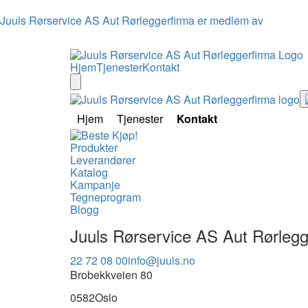
Juuls Rørservice AS Aut Rørleggerfirma er medlem av
Hjem
Tjenester
Kontakt
Hjem
Tjenester
Kontakt
Produkter
Leverandører
Katalog
Kampanje
Tegneprogram
Blogg
Juuls Rørservice AS Aut Rørlegg
22 72 08 00
info@juuls.no
Brobekkveien 80
0582
Oslo