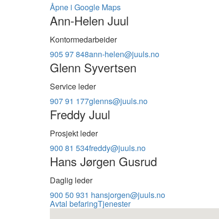
Åpne i Google Maps
Ann-Helen Juul
Kontormedarbeider
905 97 848
ann-helen@juuls.no
Glenn Syvertsen
Service leder
907 91 177
glenns@juuls.no
Freddy Juul
Prosjekt leder
900 81 534
freddy@juuls.no
Hans Jørgen Gusrud
Daglig leder
900 50 931
hansjorgen@juuls.no
Avtal befaring
Tjenester