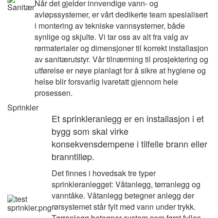
Når det gjelder innvendige vann- og
avløpssystemer, er vårt dedikerte team spesialisert
i montering av tekniske vannsystemer, både
synlige og skjulte. Vi tar oss av alt fra valg av
rørmaterialer og dimensjoner til korrekt installasjon
av sanitærutstyr. Vår tilnærming til prosjektering og
utførelse er nøye planlagt for å sikre at hygiene og
helse blir forsvarlig ivaretatt gjennom hele
prosessen.
Sprinkler
Et sprinkleranlegg er en installasjon i et
bygg som skal virke
konsekvensdempene i tilfelle brann eller
branntilløp.
Det finnes i hovedsak tre typer
sprinkleranlegget: Våtanlegg, tørranlegg og
vanntåke. Våtanlegg betegner anlegg der
rørsystemet står fylt med vann under trykk.
Tørranlegg betegner system som først fylles