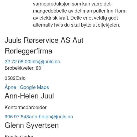
varmeproduksjon som kan være det
mangedobbelte av det man putter inn i form
av elektrisk kraft. Dette er et veldig godt
alternativ hvis du skal bytte ut oljekjelen.
Juuls Rørservice AS Aut
Rørleggerfirma
22 72 08 00
info@juuls.no
Brobekkveien 80
0582
Oslo
Åpne i Google Maps
Ann-Helen Juul
Kontormedarbeider
905 97 848
ann-helen@juuls.no
Glenn Syvertsen
Service leder