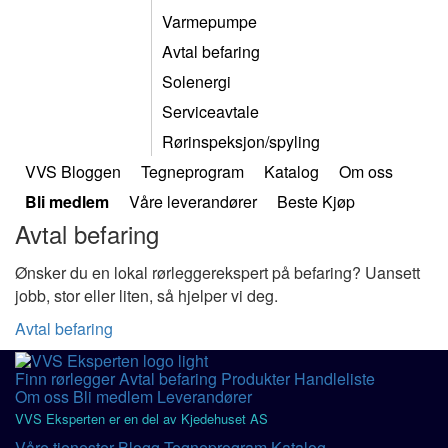
Varmepumpe
Avtal befaring
Solenergi
Serviceavtale
Rørinspeksjon/spyling
VVS Bloggen
Tegneprogram
Katalog
Om oss
Bli medlem
Våre leverandører
Beste Kjøp
Avtal befaring
Ønsker du en lokal rørleggerekspert på befaring? Uansett
jobb, stor eller liten, så hjelper vi deg.
Avtal befaring
Finn rørlegger
Avtal befaring
Produkter
Handleliste
Om oss
Bli medlem
Leverandører
VVS Eksperten er en del av Kjedehuset AS
Våre tjenester
Blogg
Tegneprogram
Katalog