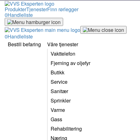
Produkter
Tjenester
Finn rørlegger
0
Handleliste
0
Handleliste
Bestill befaring
Våre tjenester
Vakttelefon
Fjerning av oljefyr
Butikk
Service
Sanitær
Sprinkler
Varme
Gass
Rehabilitering
Næring