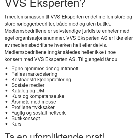
VVS Eksperten?
I medlemsmassen til VVS Eksperten er det mellomstore og
store rørleggerbedrifter, både med og uten butikk.
Medlemsbedriftene er selvstendige juridiske enheter med
eget organisasjonsnummer. VVS Eksperten AS er ikke eier
av medlemsbedriftene hverken helt eller delvis.
Medlemsbedriftene inngår således heller ikke i noe
konsern med VVS Eksperten AS. Til gjengeld får du:
Egne hjemmesider og intranett
Felles markedsføring
Kostnadsfri kjedeprofilering
Sosiale medier
Katalog og DM
Kurs og kompetanseuke
Årsmøte med messe
Profilerte trykksaker
Faglig og sosialt nettverk
Butikkonsept
Kurs
Ta en uforpliktende prat!