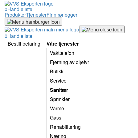
0
Handleliste
Produkter
Tjenester
Finn rørlegger
0
Handleliste
Bestill befaring
Våre tjenester
Vakttelefon
Fjerning av oljefyr
Butikk
Service
Sanitær
Sprinkler
Varme
Gass
Rehabilitering
Næring