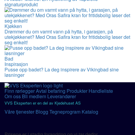
signaturprodukt
Kjøkken
Drømmer du om varmt vann på hytta, i garasjen, på
utekjøkkenet? Med Oras Safira kran for fritidsbolig løser det
seg enkelt!
Bad
Inspirasjon
Pusse opp badet? La deg inspirere av Vikingbad sine
løsninger
Finn rørlegger
Avtal befaring
Produkter
Handleliste
Om oss
Bli medlem
Leverandører
VVS Eksperten er en del av Kjedehuset AS
Våre tjenester
Blogg
Tegneprogram
Katalog
Prisene er i stadig forandring og vi tar derfor