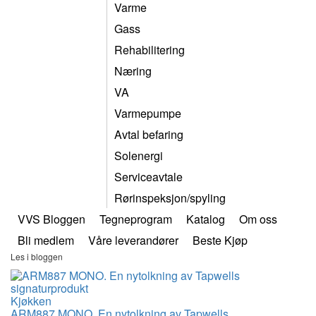
Varme
Gass
Rehabilitering
Næring
VA
Varmepumpe
Avtal befaring
Solenergi
Serviceavtale
Rørinspeksjon/spyling
VVS Bloggen
Tegneprogram
Katalog
Om oss
Bli medlem
Våre leverandører
Beste Kjøp
Les i bloggen
Kjøkken
ARM887 MONO. En nytolkning av Tapwells