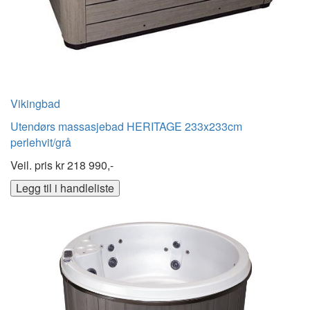
Vikingbad
Utendørs massasjebad HERITAGE 233x233cm
perlehvit/grå
Veil. pris kr
218 990,-
Legg til i handleliste