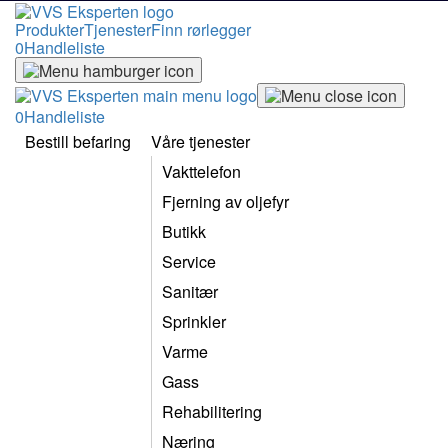
Produkter
Tjenester
Finn rørlegger
0
Handleliste
0
Handleliste
Bestill befaring
Våre tjenester
Vakttelefon
Fjerning av oljefyr
Butikk
Service
Sanitær
Sprinkler
Varme
Gass
Rehabilitering
Næring