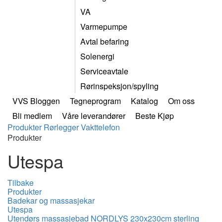
VA
Varmepumpe
Avtal befaring
Solenergi
Serviceavtale
Rørinspeksjon/spyling
VVS Bloggen
Tegneprogram
Katalog
Om oss
Bli medlem
Våre leverandører
Beste Kjøp
Produkter
Rørlegger
Vakttelefon
Produkter
Utespa
Tilbake
Produkter
Badekar og massasjekar
Utespa
Utendørs massasjebad NORDLYS 230x230cm sterling