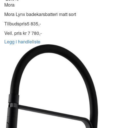
Mora
Mora Lynx badekarsbatteri matt sort
Tilbudspris
5 835,-
Veil. pris kr
7 780,-
Legg i handleliste