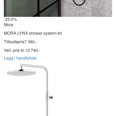
-25.0%
Mora
MORA LYNX shower system kit
Tilbudspris
7 380,-
Veil. pris kr
12 740,-
Legg i handleliste