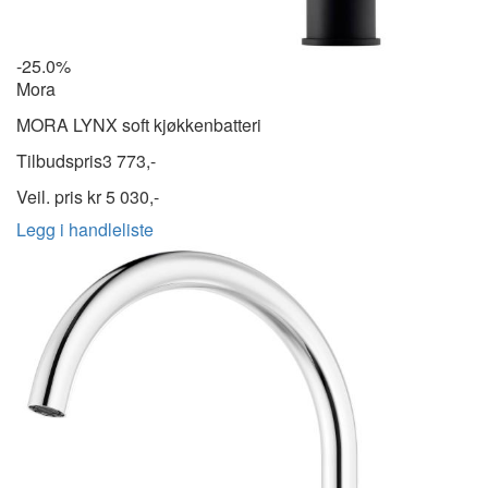
-25.0%
Mora
MORA LYNX soft kjøkkenbatteri
Tilbudspris
3 773,-
Veil. pris kr
5 030,-
Legg i handleliste