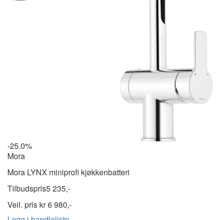
-25.0%
Mora
Mora LYNX miniprofi kjøkkenbatteri
Tilbudspris
5 235,-
Veil. pris kr
6 980,-
Legg i handleliste