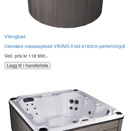
Vikingbad
Utendørs massasjebad VIKING II led ø183cm perlehvit/grå
Veil. pris kr
118 990,-
Legg til i handleliste