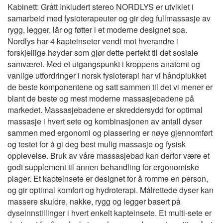
Kabinett: Grått Inkludert stereo NORDLYS er utviklet i
samarbeid med fysioterapeuter og gir deg fullmassasje av
rygg, legger, lår og føtter i et moderne designet spa.
Nordlys har 4 kapteinseter vendt mot hverandre i
forskjellige høyder som gjør dette perfekt til det sosiale
samværet. Med et utgangspunkt i kroppens anatomi og
vanlige utfordringer i norsk fysioterapi har vi håndplukket
de beste komponentene og satt sammen til det vi mener er
blant de beste og mest moderne massasjebadene på
markedet. Massasjebadene er skreddersydd for optimal
massasje i hvert sete og kombinasjonen av antall dyser
sammen med ergonomi og plassering er nøye gjennomført
og testet for å gi deg best mulig massasje og fysisk
opplevelse. Bruk av våre massasjebad kan derfor være et
godt supplement til annen behandling for ergonomiske
plager. Et kapteinsete er designet for å romme en person,
og gir optimal komfort og hydroterapi. Målrettede dyser kan
massere skuldre, nakke, rygg og legger basert på
dyseinnstillinger i hvert enkelt kapteinsete. Et multi-sete er