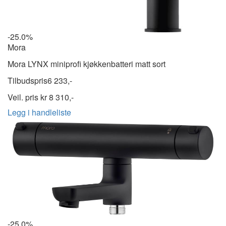
-25.0%
Mora
Mora LYNX miniprofi kjøkkenbatteri matt sort
Tilbudspris
6 233,-
Veil. pris kr
8 310,-
Legg i handleliste
-25.0%