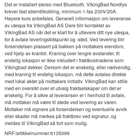
Det er installert stereo med Bluetooth. VikingBad Nordlys
krever fast strømtilkobling, minimum 1-fas 230V/20A.
Høyere kurs anbefales. Generell informasjon om leveranse
av utespa fra VikingBad AS Dere blir kontaktet av
VikingBad AS når det er klart for å utlevere ditt nye utespa,
for å avtale leveringstidspunkt og -sted. Ved levering blir
forsendelsen plassert på bakken på mottakers eiendom,
ved hjelp av kranbil. Kraning over lengre avstander, til
endelig lokasjon er ikke inkludert i fraktkostnadene som
Vikingbad dekker. Dersom det er ønskelig, eller nødvendig,
med kraning til endelig lokasjon, må dette avtales direkte
med lokal aktør på mottakers initiativ. VikingBad kan stille
med en oversikt over et utvalg fraktselskaper om det er
ønskelig. For å sikre at leveransen er i henhold til avtale,
må mottaker må være til stede ved levering av varen.
Mottaker må signere på forsendelsen og eventuelle avvik
eller skader må merkes på fraktbrev ved signatur, og
meldes til VikingBad så fort som mulig.
NRF/artikkelnummer:
6135099