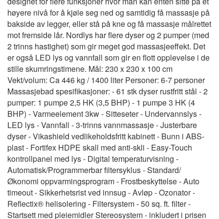
designet for flere funksjoner hvor man kan enten sitte på et
høyere nivå for å kjøle seg ned og samtidig få massasje på
bakside av legger, eller stå på kne og få massasje målrettet
mot fremside lår. Nordlys har flere dyser og 2 pumper (med
2 trinns hastighet) som gir meget god massasjeeffekt. Det
er også LED lys og vannfall som gir en flott opplevelse i de
stille skumringstimene. Mål: 230 x 230 x 100 cm
Vekt/volum: Ca 446 kg / 1400 liter Personer: 6-7 personer
Massasjebad spesifikasjoner: - 61 stk dyser rustfritt stål - 2
pumper: 1 pumpe 2,5 HK (3,5 BHP) - 1 pumpe 3 HK (4
BHP) - Varmeelement 3kw - Sitteseter - Undervannslys -
LED lys - Vannfall - 3-trinns vannmassasje - Justerbare
dyser - Vikashield vedlikeholdsfritt kabinett - Bunn i ABS-
plast - Fortifex HDPE skall med anti-skli - Easy-Touch
kontrollpanel med lys - Digital temperaturvisning -
Automatisk/Programmerbar filtersyklus - Standard/
Økonomi oppvarmingsprogram - Frostbeskyttelse - Auto
timeout - Sikkerhetsrist ved innsug - Avløp - Ozonator -
Reflectix® helisolering - Filtersystem - 50 sq. ft. filter -
Startsett med pleiemidler Stereosystem - inkludert i prisen