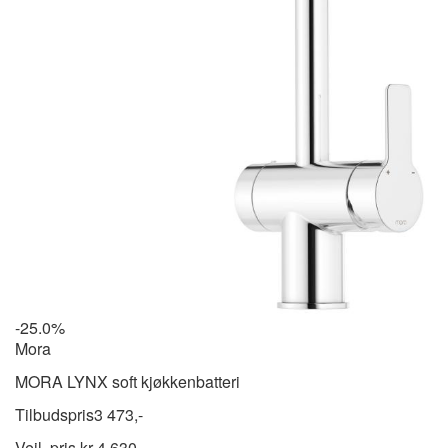
-25.0%
Mora
MORA LYNX soft kjøkkenbatteri
Tilbudspris
3 473,-
Veil. pris kr
4 630,-