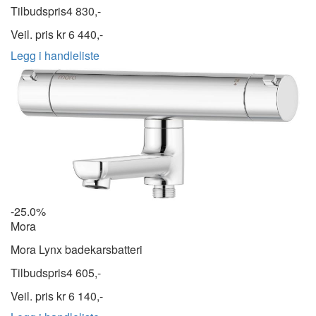
Tilbudspris
4 830,-
Veil. pris kr
6 440,-
Legg i handleliste
-25.0%
Mora
Mora Lynx badekarsbatteri
Tilbudspris
4 605,-
Veil. pris kr
6 140,-