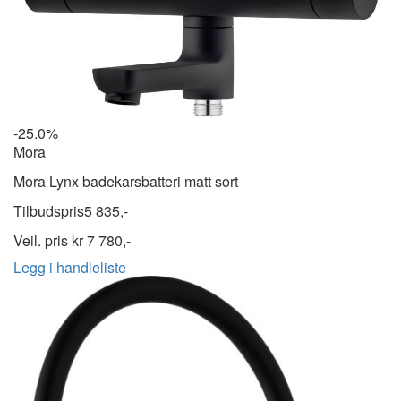
-25.0%
Mora
Mora Lynx badekarsbatteri matt sort
Tilbudspris
5 835,-
Veil. pris kr
7 780,-
Legg i handleliste