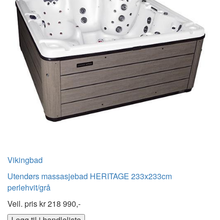
Vikingbad
Utendørs massasjebad HERITAGE 233x233cm
perlehvit/grå
Veil. pris kr
218 990,-
Legg til i handleliste