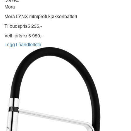
-25.0%
Mora
Mora LYNX miniprofi kjøkkenbatteri
Tilbudspris
5 235,-
Veil. pris kr
6 980,-
Legg i handleliste