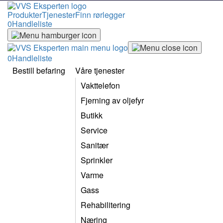
Produkter
Tjenester
Finn rørlegger
0
Handleliste
0
Handleliste
Bestill befaring
Våre tjenester
Vakttelefon
Fjerning av oljefyr
Butikk
Service
Sanitær
Sprinkler
Varme
Gass
Rehabilitering
Næring