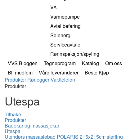
VA
Varmepumpe
Avtal befaring
Solenergi
Serviceavtale
Rørinspeksjon/spyling
VVS Bloggen
Tegneprogram
Katalog
Om oss
Bli medlem
Våre leverandører
Beste Kjøp
Produkter
Rørlegger
Vakttelefon
Produkter
Utespa
Tilbake
Produkter
Badekar og massasjekar
Utespa
Utendørs massasjebad POLARIS 215x215cm sterling