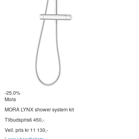
-25.0%
Mora
MORA LYNX shower system kit
Tilbudspris
6 450,-
Veil. pris kr
11 130,-