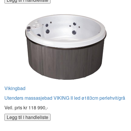
Vikingbad
Utendørs massasjebad VIKING II led ø183cm perlehvit/grå
Veil. pris kr
118 990,-
Legg til i handleliste