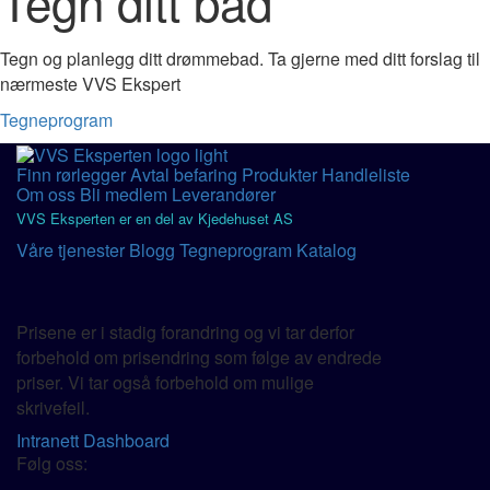
Tegn ditt bad
Tegn og planlegg ditt drømmebad. Ta gjerne med ditt forslag til
nærmeste VVS Ekspert
Tegneprogram
Finn rørlegger
Avtal befaring
Produkter
Handleliste
Om oss
Bli medlem
Leverandører
VVS Eksperten er en del av Kjedehuset AS
Våre tjenester
Blogg
Tegneprogram
Katalog
Prisene er i stadig forandring og vi tar derfor
forbehold om prisendring som følge av endrede
priser. Vi tar også forbehold om mulige
skrivefeil.
Intranett
Dashboard
Følg oss: