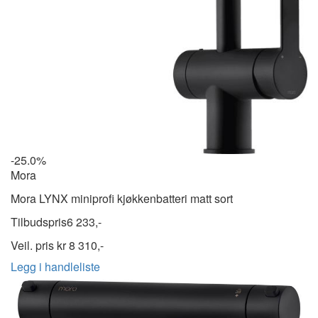
-25.0%
Mora
Mora LYNX miniprofi kjøkkenbatteri matt sort
Tilbudspris
6 233,-
Veil. pris kr
8 310,-
Legg i handleliste