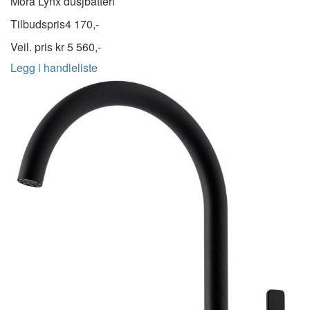
Mora Lynx dusjbatteri
Tilbudspris
4 170,-
Veil. pris kr
5 560,-
Legg i handleliste