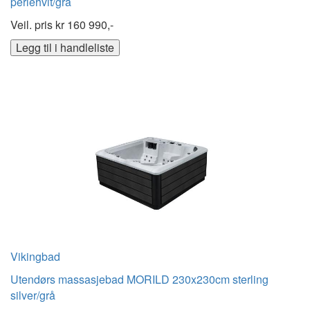
perlehvit/grå
Veil. pris kr
160 990,-
Legg til i handleliste
Vikingbad
Utendørs massasjebad MORILD 230x230cm sterling
silver/grå