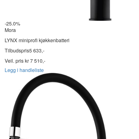
-25.0%
Mora
LYNX miniprofi kjøkkenbatteri
Tilbudspris
5 633,-
Veil. pris kr
7 510,-
Legg i handleliste