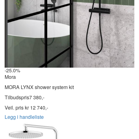
-25.0%
Mora
MORA LYNX shower system kit
Tilbudspris
7 380,-
Veil. pris kr
12 740,-
Legg i handleliste