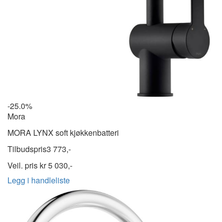
-25.0%
Mora
MORA LYNX soft kjøkkenbatteri
Tilbudspris
3 773,-
Veil. pris kr
5 030,-
Legg i handleliste