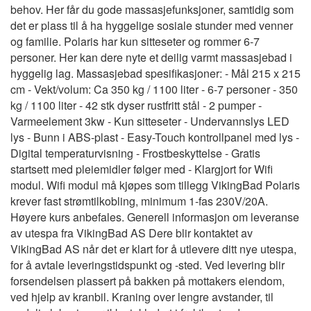
behov. Her får du gode massasjefunksjoner, samtidig som
det er plass til å ha hyggelige sosiale stunder med venner
og familie. Polaris har kun sitteseter og rommer 6-7
personer. Her kan dere nyte et deilig varmt massasjebad i
hyggelig lag. Massasjebad spesifikasjoner: - Mål 215 x 215
cm - Vekt/volum: Ca 350 kg / 1100 liter - 6-7 personer - 350
kg / 1100 liter - 42 stk dyser rustfritt stål - 2 pumper -
Varmeelement 3kw - Kun sitteseter - Undervannslys LED
lys - Bunn i ABS-plast - Easy-Touch kontrollpanel med lys -
Digital temperaturvisning - Frostbeskyttelse - Gratis
startsett med pleiemidler følger med - Klargjort for Wifi
modul. Wifi modul må kjøpes som tillegg VikingBad Polaris
krever fast strømtilkobling, minimum 1-fas 230V/20A.
Høyere kurs anbefales. Generell informasjon om leveranse
av utespa fra VikingBad AS Dere blir kontaktet av
VikingBad AS når det er klart for å utlevere ditt nye utespa,
for å avtale leveringstidspunkt og -sted. Ved levering blir
forsendelsen plassert på bakken på mottakers eiendom,
ved hjelp av kranbil. Kraning over lengre avstander, til