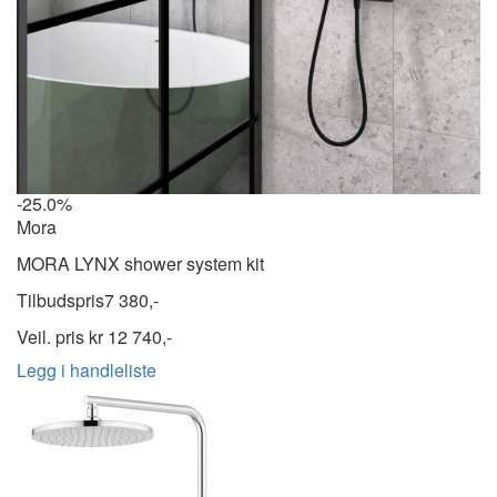
-25.0%
Mora
MORA LYNX shower system kit
Tilbudspris
7 380,-
Veil. pris kr
12 740,-
Legg i handleliste