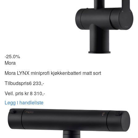
-25.0%
Mora
Mora LYNX miniprofi kjøkkenbatteri matt sort
Tilbudspris
6 233,-
Veil. pris kr
8 310,-
Legg i handleliste