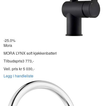
-25.0%
Mora
MORA LYNX soft kjøkkenbatteri
Tilbudspris
3 773,-
Veil. pris kr
5 030,-
Legg i handleliste