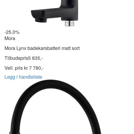
-25.0%
Mora
Mora Lynx badekarsbatteri matt sort
Tilbudspris
5 835,-
Veil. pris kr
7 780,-
Legg i handleliste