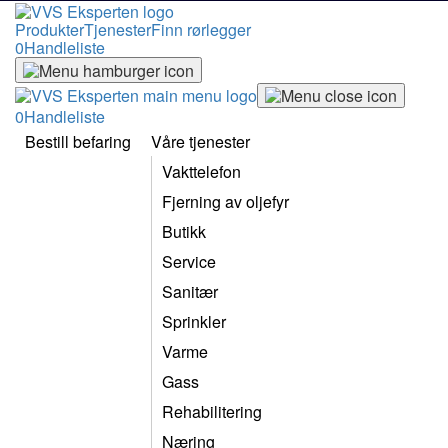
Produkter
Tjenester
Finn rørlegger
0
Handleliste
0
Handleliste
Bestill befaring
Våre tjenester
Vakttelefon
Fjerning av oljefyr
Butikk
Service
Sanitær
Sprinkler
Varme
Gass
Rehabilitering
Næring