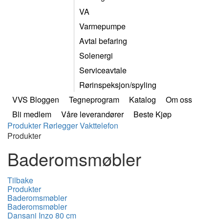
VA
Varmepumpe
Avtal befaring
Solenergi
Serviceavtale
Rørinspeksjon/spyling
VVS Bloggen
Tegneprogram
Katalog
Om oss
Bli medlem
Våre leverandører
Beste Kjøp
Produkter
Rørlegger
Vakttelefon
Produkter
Baderomsmøbler
Tilbake
Produkter
Baderomsmøbler
Baderomsmøbler
Dansani Inzo 80 cm