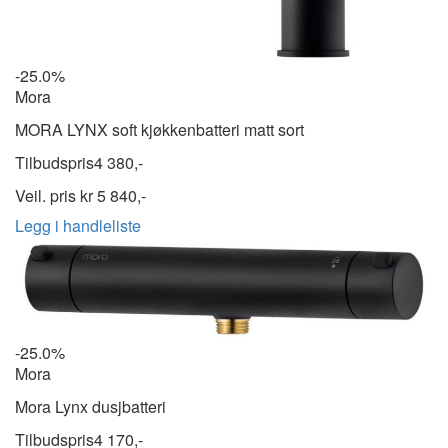
-25.0%
Mora
MORA LYNX soft kjøkkenbatteri matt sort
Tilbudspris
4 380,-
Veil. pris kr
5 840,-
Legg i handleliste
-25.0%
Mora
Mora Lynx dusjbatteri
Tilbudspris
4 170,-