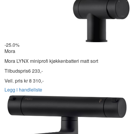
-25.0%
Mora
Mora LYNX miniprofi kjøkkenbatteri matt sort
Tilbudspris
6 233,-
Veil. pris kr
8 310,-
Legg i handleliste