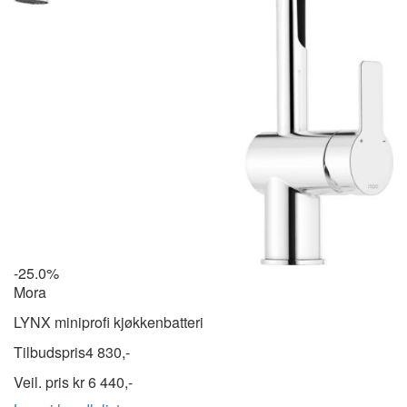
-25.0%
Mora
LYNX miniprofi kjøkkenbatteri
Tilbudspris
4 830,-
Veil. pris kr
6 440,-