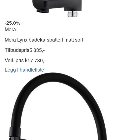
-25.0%
Mora
Mora Lynx badekarsbatteri matt sort
Tilbudspris
5 835,-
Veil. pris kr
7 780,-
Legg i handleliste