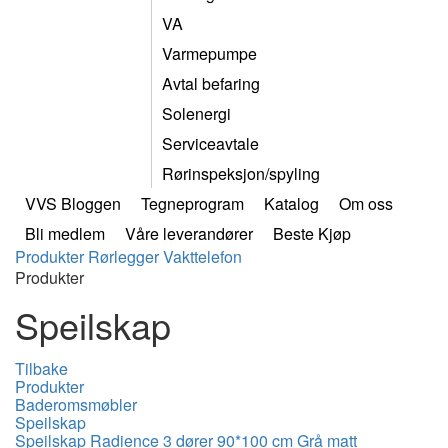
VA
Varmepumpe
Avtal befaring
Solenergi
Serviceavtale
Rørinspeksjon/spyling
VVS Bloggen
Tegneprogram
Katalog
Om oss
Bli medlem
Våre leverandører
Beste Kjøp
Produkter
Rørlegger
Vakttelefon
Produkter
Speilskap
Tilbake
Produkter
Baderomsmøbler
Speilskap
Speilskap Radience 3 dører 90*100 cm Grå matt