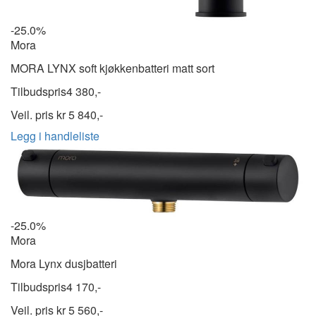
-25.0%
Mora
MORA LYNX soft kjøkkenbatteri matt sort
Tilbudspris
4 380,-
Veil. pris kr
5 840,-
Legg i handleliste
-25.0%
Mora
Mora Lynx dusjbatteri
Tilbudspris
4 170,-
Veil. pris kr
5 560,-