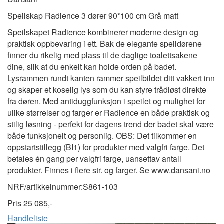
Speilskap Radience 3 dører 90*100 cm Grå matt
Speilskapet Radience kombinerer moderne design og
praktisk oppbevaring i ett. Bak de elegante speildørene
finner du rikelig med plass til de daglige toalettsakene
dine, slik at du enkelt kan holde orden på badet.
Lysrammen rundt kanten rammer speilbildet ditt vakkert inn
og skaper et koselig lys som du kan styre trådløst direkte
fra døren. Med antiduggfunksjon i speilet og mulighet for
ulike størrelser og farger er Radience en både praktisk og
stilig løsning - perfekt for dagens trend der badet skal være
både funksjonelt og personlig. OBS: Det tilkommer en
oppstartstillegg (BI1) for produkter med valgfri farge. Det
betales én gang per valgfri farge, uansettav antall
produkter. Finnes i flere str. og farger. Se www.dansani.no
NRF/artikkelnummer:
S861-103
Pris
25 085,-
Handleliste